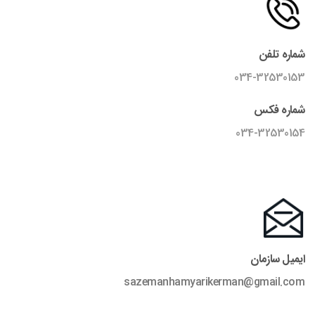
شماره تلفن
034-32530153
شماره فکس
034-32530154
ایمیل سازمان
sazemanhamyarikerman@gmail.com