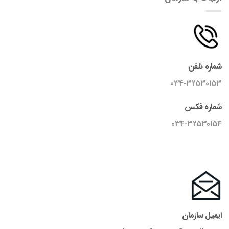
شماره تلفن
034-32530153
شماره فکس
034-32530154
ایمیل سازمان