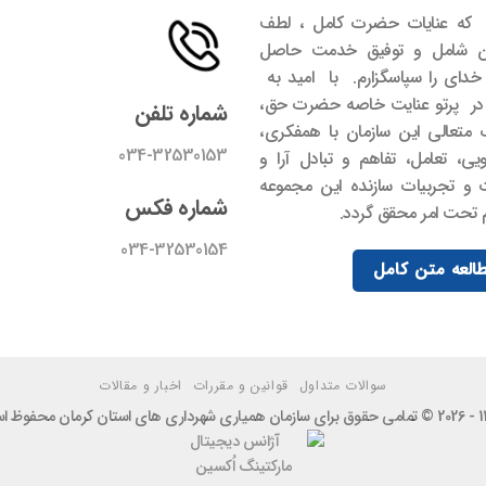
 که عنایات حضرت کامل ، لطف
ان شامل و توفیق خدمت حاصل
دای را سپاسگزارم. با امید به
 در پرتو عنایت خاصه حضرت حق،
شماره تلفن
 متعالی این سازمان با همفکری،
034-32530153
ی، تعامل، تفاهم و تبادل آرا و
 و تجربیات سازنده این مجموعه
شماره فکس
تحت امر محقق گردد.
034-32530154
العه متن کامل
سوالات متداول
قوانین و مقررات
اخبار و مقالات
ستان کرمان محفوظ است