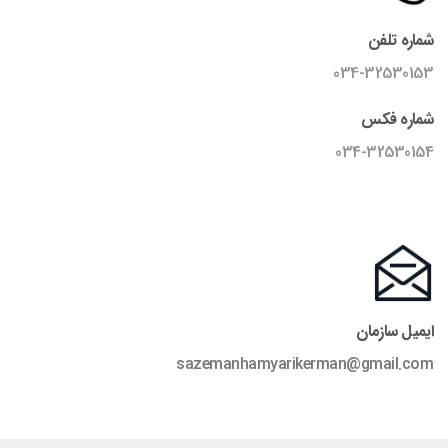
شماره تلفن
034-32530153
شماره فکس
034-32530154
ایمیل سازمان
sazemanhamyarikerman@gmail.com