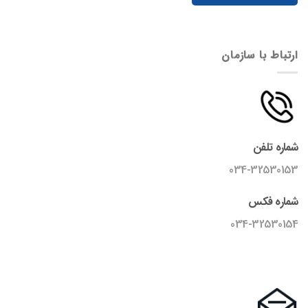
ارتباط با سازمان
شماره تلفن
034-32530153
شماره فکس
034-32530154