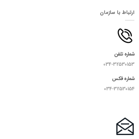
ارتباط با سازمان
شماره تلفن
034-32530153
شماره فکس
034-32530154