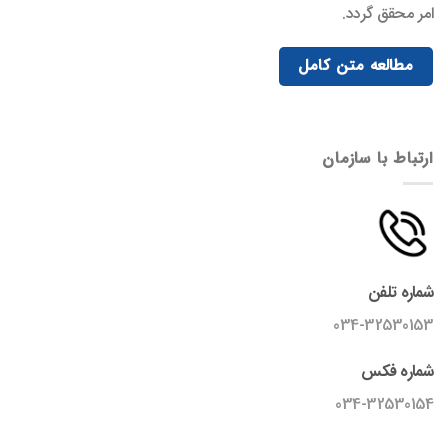
امر محقق گردد.
مطالعه متن کامل
ارتباط با سازمان
شماره تلفن
034-32530153
شماره فکس
034-32530154